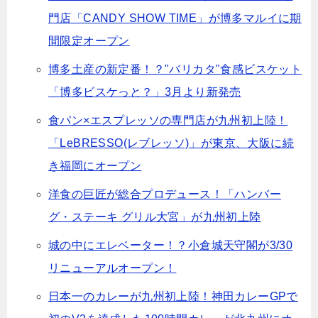
門店「CANDY SHOW TIME」が博多マルイに期
間限定オープン
博多土産の新定番！？"バリカタ"食感ビスケット
「博多ビスケっと？」3月より新発売
食パン×エスプレッソの専門店が九州初上陸！
「LeBRESSO(レブレッソ)」が東京、大阪に続
き福岡にオープン
洋食の巨匠が総合プロデュース！「ハンバー
グ・ステーキ グリル大宮」が九州初上陸
城の中にエレベーター！？小倉城天守閣が3/30
リニューアルオープン！
日本一のカレーが九州初上陸！神田カレーGPで