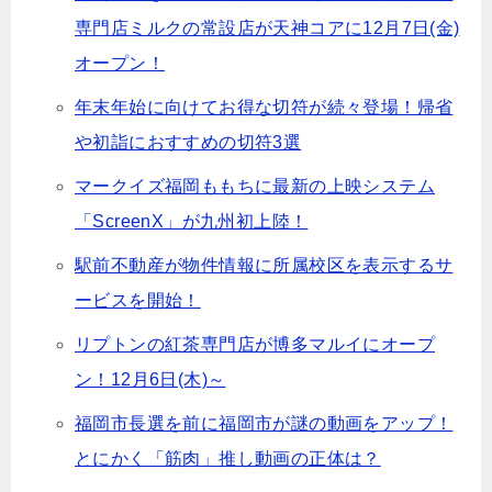
専門店ミルクの常設店が天神コアに12月7日(金)
オープン！
年末年始に向けてお得な切符が続々登場！帰省
や初詣におすすめの切符3選
マークイズ福岡ももちに最新の上映システム
「ScreenX」が九州初上陸！
駅前不動産が物件情報に所属校区を表示するサ
ービスを開始！
リプトンの紅茶専門店が博多マルイにオープ
ン！12月6日(木)～
福岡市長選を前に福岡市が謎の動画をアップ！
とにかく「筋肉」推し動画の正体は？