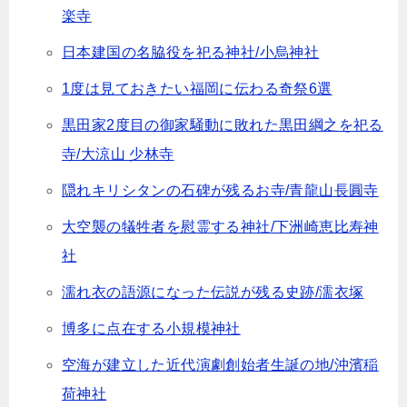
楽寺
日本建国の名脇役を祀る神社/小烏神社
1度は見ておきたい福岡に伝わる奇祭6選
黒田家2度目の御家騒動に敗れた黒田綱之を祀る
寺/大涼山 少林寺
隠れキリシタンの石碑が残るお寺/青龍山長圓寺
大空襲の犠牲者を慰霊する神社/下洲崎恵比寿神
社
濡れ衣の語源になった伝説が残る史跡/濡衣塚
博多に点在する小規模神社
空海が建立した近代演劇創始者生誕の地/沖濱稲
荷神社