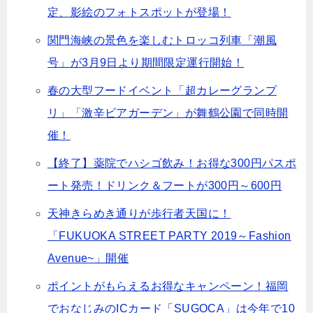
定、影絵のフォトスポットが登場！
関門海峡の景色を楽しむトロッコ列車「潮風
号」が3月9日より期間限定運行開始！
春の大型フードイベント「超カレーグランプ
リ」「激辛ビアガーデン」が舞鶴公園で同時開
催！
【終了】薬院でハシゴ飲み！お得な300円パスポ
ート発売！ドリンク＆フートが300円～600円
天神きらめき通りが歩行者天国に！
「FUKUOKA STREET PARTY 2019～Fashion
Avenue~」開催
ポイントがもらえるお得なキャンペーン！福岡
でおなじみのICカード「SUGOCA」は今年で10