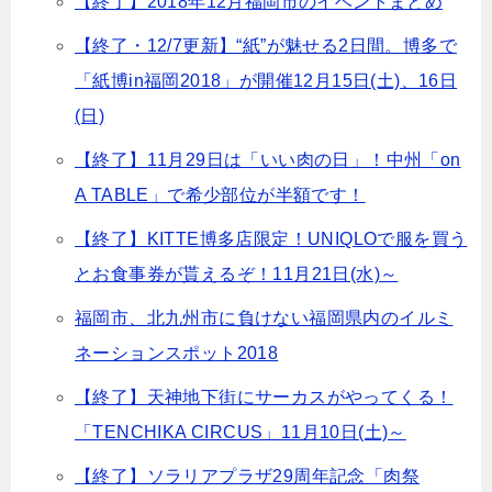
【終了】2018年12月福岡市のイベントまとめ
【終了・12/7更新】“紙”が魅せる2日間。博多で
「紙博in福岡2018」が開催12月15日(土)、16日
(日)
【終了】11月29日は「いい肉の日」！中州「on
A TABLE」で希少部位が半額です！
【終了】KITTE博多店限定！UNIQLOで服を買う
とお食事券が貰えるぞ！11月21日(水)～
福岡市、北九州市に負けない福岡県内のイルミ
ネーションスポット2018
【終了】天神地下街にサーカスがやってくる！
「TENCHIKA CIRCUS」11月10日(土)～
【終了】ソラリアプラザ29周年記念「肉祭