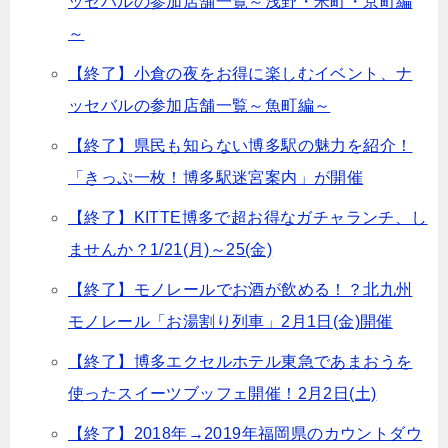
ッセバルの参加店舗一覧～浅野・米町・京町編
～
【終了】小倉の夜をお得に楽しむイベント、ナ
ッセバルの参加店舗一覧～魚町編～
【終了】県民も知らない博多駅の魅力を紹介！
「きっぷ一枚！博多駅迷宮案内」が開催
【終了】KITTE博多で超お得なガチャランチ、し
ませんか？1/21(月)～25(金)
【終了】モノレールでお酒が飲める！？北九州
モノレール「お湯割り列車」2月1日(金)開催
【終了】博多エクセルホテル東急であまおうを
使ったスイーツブッフェ開催！2月2日(土)
【終了】2018年→2019年福岡県のカウントダウ