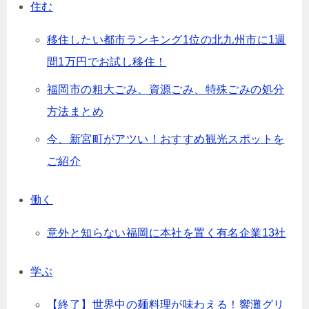
住む
移住したい都市ランキング1位の北九州市に1週
間1万円でお試し移住！
福岡市の粗大ごみ、資源ごみ、特殊ごみの処分
方法まとめ
今、新宮町がアツい！おすすめ観光スポットを
ご紹介
働く
意外と知らない福岡に本社を置く有名企業13社
学ぶ
【終了】世界中の麺料理が味わえる！響灘グリ