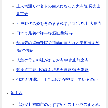
上人橋通りの名前の由来になった大寺院/長光山
香正寺
江戸時代の姿をそのまま残すお寺/心灮山 大長寺
日本で最初の禅寺/安国山聖福寺
聖福寺の塔頭寺院で加藤司書の墓と美術展を見
る/節信院
人魚の骨と神社があるお寺/冷泉山龍宮寺
菅原道真愛用の鏡を祀る天満宮/鏡天満宮
何故渡辺通5丁目にはお寺が密集しているのか
泊まる
【激安】福岡市のおすすめゲストハウスまとめ/