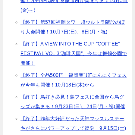
催！九州を代表する醸造所が集まります10月5日
(金)～)
【終了】第57回福岡タワー超ウルトラ階段のぼ
り大会開催！10月7日(日)、8日(月・祝)
【終了】A VIEW INTO THE CUP “COFFEE”
FESTIVAL VOL.3“珈琲天国”、今年は舞鶴公園で
開催！
【終了】全品500円！福岡産"超"にんにくフェス
が今年も開催！10月18日(木)から
【終了】鳥好き必見！鳥フェスに全国から鳥グ
ッズが集まる！9月23日(日)、24日(月・祝)開催
【終了】昨年大好評だった天神マッスルステー
キがさらにパワーアップして復刻！9月15日(土)