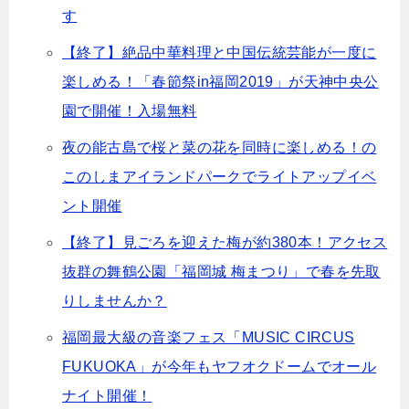
す
【終了】絶品中華料理と中国伝統芸能が一度に
楽しめる！「春節祭in福岡2019」が天神中央公
園で開催！入場無料
夜の能古島で桜と菜の花を同時に楽しめる！の
このしまアイランドパークでライトアップイベ
ント開催
【終了】見ごろを迎えた梅が約380本！アクセス
抜群の舞鶴公園「福岡城 梅まつり」で春を先取
りしませんか？
福岡最大級の音楽フェス「MUSIC CIRCUS
FUKUOKA」が今年もヤフオクドームでオール
ナイト開催！