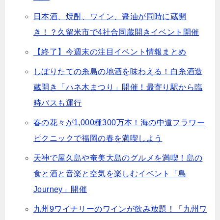
日本酒、焼酎、ワイン、醤油が同時に蔵開
き！？久留米市で4社合同蔵開きイベント開催
【終了】今週末の注目イベント情報まとめ
しぼりたての糸島の地酒を味わえる！白糸酒造
蔵開き「ハネ木まつり」開催！最寄り駅から臨
時バスも運行
春の花々が1,000種300万本！海の中道フラワー
ピクニックで福岡の春を満喫しよう
天神で屋久島や奄美大島のグルメを満喫！島の
食と酒と音楽と空気を楽しむイベント「島
Journey」開催
九州9ワイナリーのワインが飲み放題！「九州ワ