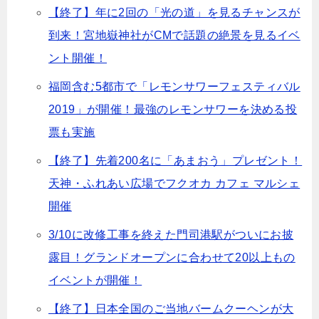
【終了】年に2回の「光の道」を見るチャンスが
到来！宮地嶽神社がCMで話題の絶景を見るイベ
ント開催！
福岡含む5都市で「レモンサワーフェスティバル
2019」が開催！最強のレモンサワーを決める投
票も実施
【終了】先着200名に「あまおう」プレゼント！
天神・ふれあい広場でフクオカ カフェ マルシェ
開催
3/10に改修工事を終えた門司港駅がついにお披
露目！グランドオープンに合わせて20以上もの
イベントが開催！
【終了】日本全国のご当地バームクーヘンが大