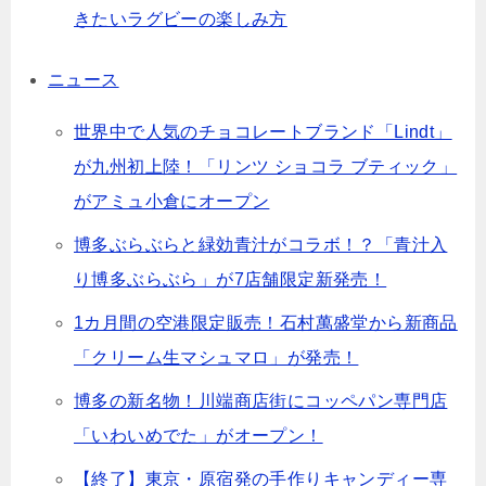
きたいラグビーの楽しみ方
ニュース
世界中で人気のチョコレートブランド「Lindt」
が九州初上陸！「リンツ ショコラ ブティック」
がアミュ小倉にオープン
博多ぶらぶらと緑効青汁がコラボ！？「青汁入
り博多ぶらぶら」が7店舗限定新発売！
1カ月間の空港限定販売！石村萬盛堂から新商品
「クリーム生マシュマロ」が発売！
博多の新名物！川端商店街にコッペパン専門店
「いわいめでた」がオープン！
【終了】東京・原宿発の手作りキャンディー専