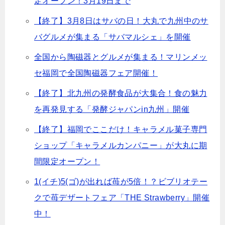
定オープン！3月19日まで
【終了】3月8日はサバの日！大丸で九州中のサ
バグルメが集まる「サバマルシェ」を開催
全国から陶磁器とグルメが集まる！マリンメッ
セ福岡で全国陶磁器フェア開催！
【終了】北九州の発酵食品が大集合！食の魅力
を再発見する「発酵ジャパンin九州」開催
【終了】福岡でここだけ！キャラメル菓子専門
ショップ「キャラメルカンパニー」が大丸に期
間限定オープン！
1(イチ)5(ゴ)が出れば苺が5倍！？ビブリオテー
クで苺デザートフェア「THE Strawberry」開催
中！