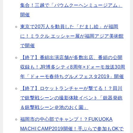
集合！三越で「バウムクーヘンミュージアム」
開催
東京で20万人を動員した「だまし絵」が福岡
に！ミラクル エッシャー展が福岡アジア美術館
で開催
【終了】番組出演店舗が多数出店、番組の公開
収録も！JR博多シティ8周年×ドォーモ放送30周
年「ドォーモ春待ちグルメフェスタ2019」開催
【終了】ロケットランチャーが撃てる！？田川
で銃撃戦シーンの撮影体験イベント「銃器発砲
＆銃撃戦シーン＠池のおく園」
福岡市の中心部でキャンプ！？FUKUOKA
MACHI CAMP2019開催！手ぶらで参加もOKで