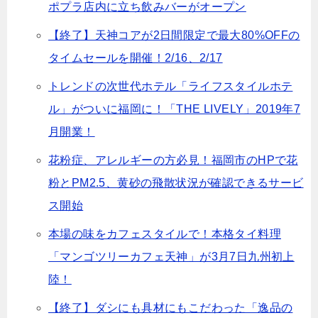
ポプラ店内に立ち飲みバーがオープン
【終了】天神コアが2日間限定で最大80%OFFの
タイムセールを開催！2/16、2/17
トレンドの次世代ホテル「ライフスタイルホテ
ル」がついに福岡に！「THE LIVELY」2019年7
月開業！
花粉症、アレルギーの方必見！福岡市のHPで花
粉とPM2.5、黄砂の飛散状況が確認できるサービ
ス開始
本場の味をカフェスタイルで！本格タイ料理
「マンゴツリーカフェ天神」が3月7日九州初上
陸！
【終了】ダシにも具材にもこだわった「逸品の