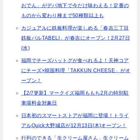
おでん」がデパ地下で今だけ味わえる！定番の
ものから変わり種まで50種類以上も
カジュアルに鉄板料理が楽しめる「春吉三丁目
鉄板バルTABELI」が春吉にオープン！2月27日
(水)
福岡でチーズハットグが食べれるよ！天神コア
にチーズ×韓国料理「TAKKUN CHEESE」がオ
ープン！
【2/7更新】マークイズ福岡ももち2月の特別駐
車場料金対象日
日本初のスマートストアが福岡に登場！トライ
アルQuick大野城店が12月13日(木)オープン！
行列のできる「生クリーム屋さん」生クリーム