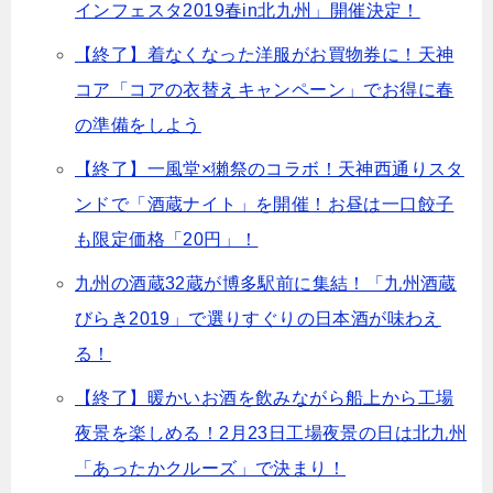
インフェスタ2019春in北九州」開催決定！
【終了】着なくなった洋服がお買物券に！天神
コア「コアの衣替えキャンペーン」でお得に春
の準備をしよう
【終了】一風堂×獺祭のコラボ！天神西通りスタ
ンドで「酒蔵ナイト」を開催！お昼は一口餃子
も限定価格「20円」！
九州の酒蔵32蔵が博多駅前に集結！「九州酒蔵
びらき2019」で選りすぐりの日本酒が味わえ
る！
【終了】暖かいお酒を飲みながら船上から工場
夜景を楽しめる！2月23日工場夜景の日は北九州
「あったかクルーズ」で決まり！