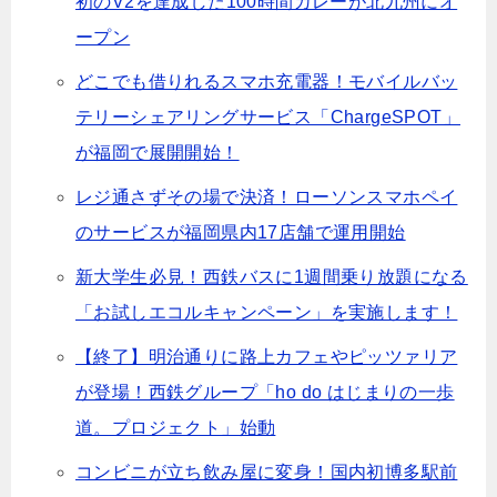
初のV2を達成した100時間カレーが北九州にオ
ープン
どこでも借りれるスマホ充電器！モバイルバッ
テリーシェアリングサービス「ChargeSPOT」
が福岡で展開開始！
レジ通さずその場で決済！ローソンスマホペイ
のサービスが福岡県内17店舗で運用開始
新大学生必見！西鉄バスに1週間乗り放題になる
「お試しエコルキャンペーン」を実施します！
【終了】明治通りに路上カフェやピッツァリア
が登場！西鉄グループ「ho do はじまりの一歩
道。プロジェクト」始動
コンビニが立ち飲み屋に変身！国内初博多駅前