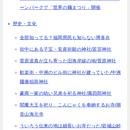
ーンパークで「世界の麺まつり」開催
歴史・文化
全部知ってる？福岡県民も知らない博多弁
街中にある子宝・安産祈願の神社/若宮神社
菅原道真が立ち寄った旧海岸線の地/菅原神社
歓楽街・中洲のビル街に神社が建っていた/中洲
國廣稲荷神社
豪商一家の幼い兄弟を祀る神社/萬四郎神社
閻魔大王を祀り、こんにゃくを奉納するお寺/潮
音山海元寺
ういろう伝来の地は細長いお寺だった/岩城山妙