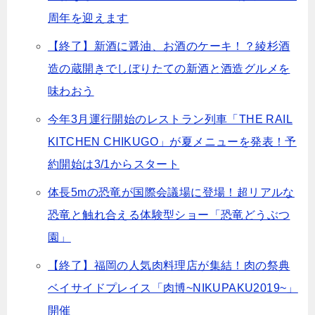
周年を迎えます
【終了】新酒に醤油、お酒のケーキ！？綾杉酒
造の蔵開きでしぼりたての新酒と酒造グルメを
味わおう
今年3月運行開始のレストラン列車「THE RAIL
KITCHEN CHIKUGO」が夏メニューを発表！予
約開始は3/1からスタート
体長5mの恐竜が国際会議場に登場！超リアルな
恐竜と触れ合える体験型ショー「恐竜どうぶつ
園」
【終了】福岡の人気肉料理店が集結！肉の祭典
ベイサイドプレイス「肉博~NIKUPAKU2019~」
開催