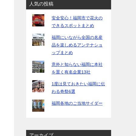
人気の投稿
安全安心！福岡市で花火の
できるスポットまとめ
福岡にいながら全国の名産
品を楽しめるアンテナショ
ップまとめ
意外と知らない福岡に本社
を置く有名企業13社
1度は見ておきたい福岡に伝
わる奇祭6選
福岡各地のご当地サイダー
アーカイブ