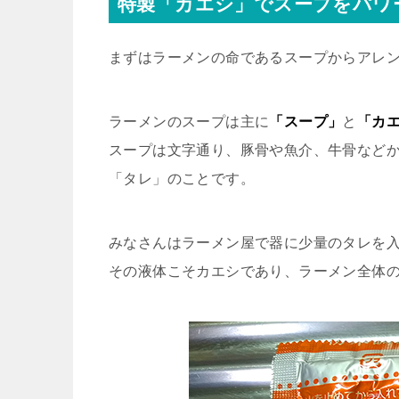
特製「カエシ」でスープをパワ
まずはラーメンの命であるスープからアレ
ラーメンのスープは主に
「スープ」
と
「カ
スープは文字通り、豚骨や魚介、牛骨など
「タレ」のことです。
みなさんはラーメン屋で器に少量のタレを
その液体こそカエシであり、ラーメン全体