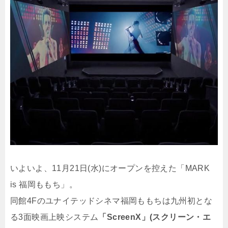
いよいよ、11月21日(水)にオープンを控えた「MARK
is 福岡ももち」。
同館4Fのユナイテッドシネマ福岡ももちは九州初とな
る3面映画上映システム
「ScreenX」(スクリーン・エ