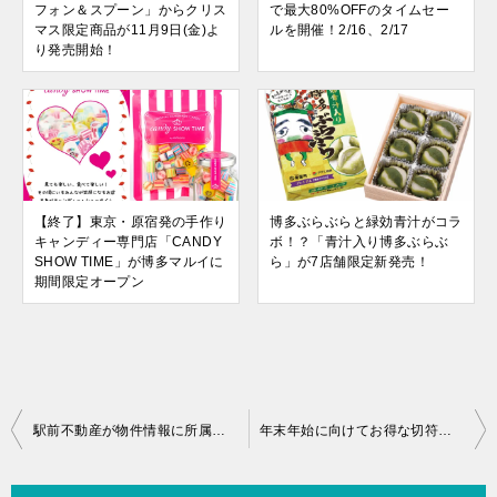
フォン＆スプーン」からクリス
で最大80%OFFのタイムセー
マス限定商品が11月9日(金)よ
ルを開催！2/16、2/17
り発売開始！
【終了】東京・原宿発の手作り
博多ぶらぶらと緑効青汁がコラ
キャンディー専門店「CANDY
ボ！？「青汁入り博多ぶらぶ
SHOW TIME」が博多マルイに
ら」が7店舗限定新発売！
期間限定オープン
投
駅前不動産が物件情報に所属校区を表示するサービスを開始！
年末年始に向けてお得な切符が続々登場！帰省や初詣におすすめの切符3選
稿