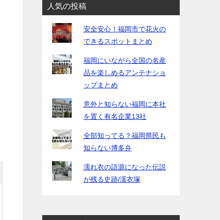
人気の投稿
安全安心！福岡市で花火の
できるスポットまとめ
福岡にいながら全国の名産
品を楽しめるアンテナショ
ップまとめ
意外と知らない福岡に本社
を置く有名企業13社
全部知ってる？福岡県民も
知らない博多弁
濡れ衣の語源になった伝説
が残る史跡/濡衣塚