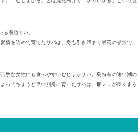
ます。「むじょがる」とは鹿児島弁で「かわいがる」という意
いる養殖サバ。
ら愛情を込めて育てたサバは、身も引き締まり最高の品質で
が苦手な女性にも食べやすいむじょかサバ。島特有の速い潮の
によってちょうど良い脂身に育ったサバは、脂ノリが良くまろ