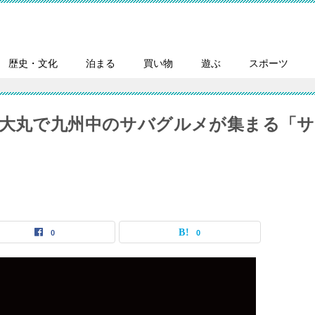
歴史・文化
泊まる
買い物
遊ぶ
スポーツ
！大丸で九州中のサバグルメが集まる「サ
0
0