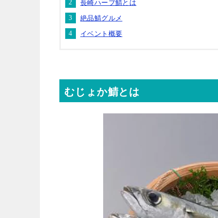
長崎ハーブ鯖とは
絶品鯖グルメ
イベント概要
むじょか鯖とは