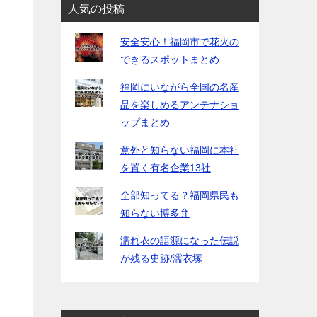
人気の投稿
安全安心！福岡市で花火の
できるスポットまとめ
よ
福岡にいながら全国の名産
品を楽しめるアンテナショ
ップまとめ
意外と知らない福岡に本社
を置く有名企業13社
全部知ってる？福岡県民も
知らない博多弁
濡れ衣の語源になった伝説
が残る史跡/濡衣塚