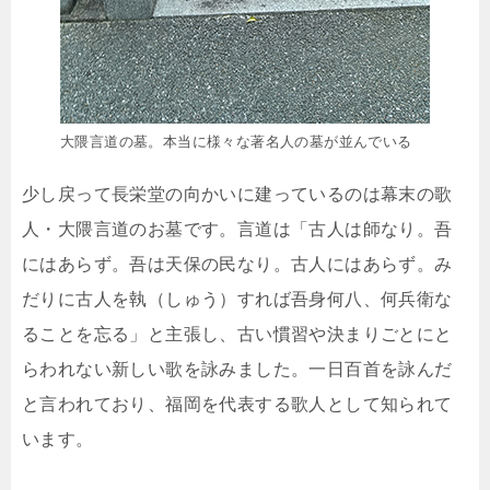
大隈言道の墓。本当に様々な著名人の墓が並んでいる
少し戻って長栄堂の向かいに建っているのは幕末の歌
人・大隈言道のお墓です。言道は「古人は師なり。吾
にはあらず。吾は天保の民なり。古人にはあらず。み
だりに古人を執（しゅう）すれば吾身何八、何兵衛な
ることを忘る」と主張し、古い慣習や決まりごとにと
らわれない新しい歌を詠みました。一日百首を詠んだ
と言われており、福岡を代表する歌人として知られて
います。