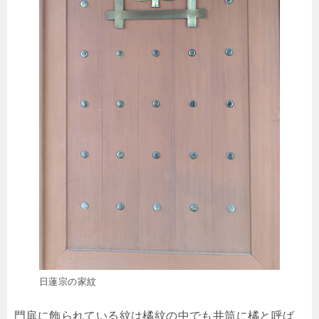
日蓮宗の家紋
門扉に飾られている紋は橘紋の中でも井筒に橘と呼ば