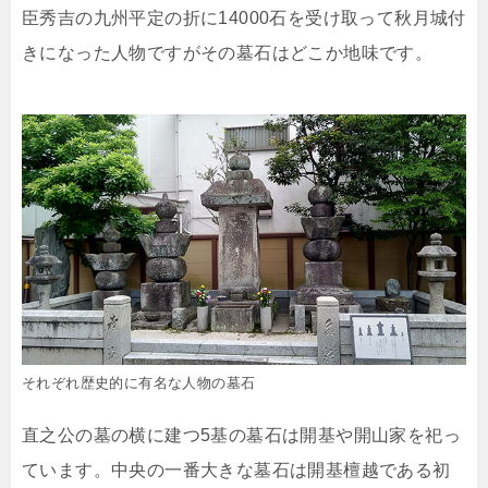
臣秀吉の九州平定の折に14000石を受け取って秋月城付
きになった人物ですがその墓石はどこか地味です。
それぞれ歴史的に有名な人物の墓石
直之公の墓の横に建つ5基の墓石は開基や開山家を祀っ
ています。中央の一番大きな墓石は開基檀越である初