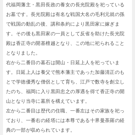
代福岡藩主・黒田長政の養女の長光院殿を祀っている
お墓です。長光院殿は有名な戦国大名の毛利元就の孫
で戦国の動乱の後、講和条約により黒田家に嫁ぎま
す。その後も黒田家の一員として反省を助けた長光院
殿は香正寺の開基檀越となり、この地に祀られること
となりました。
右から二番目の墓石は開山・日延上人を祀っていま
す。日延上人は養父で熊本藩主であった加藤清正のも
とで学徳優秀な僧侶として育ち、江戸で数寺を創立し
たのち、福岡に入り黒田忠之の厚遇を得て香正寺の開
山となり当寺に墓所を構えています。
左から二番目は歴代の住職、一番左はその家族を祀っ
ており、一番右の経塔には本尊である十界曼荼羅の経
典の一部が収められています。