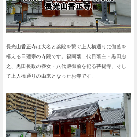
長光山香正寺は大名と薬院を繋ぐ上人橋通りに伽藍を
構える日蓮宗の寺院です。福岡藩二代目藩主・黒田忠
之、黒田長政の養女・八代殿御前を祀る菩提寺、そし
て上人橋通りの由来となったお寺です。