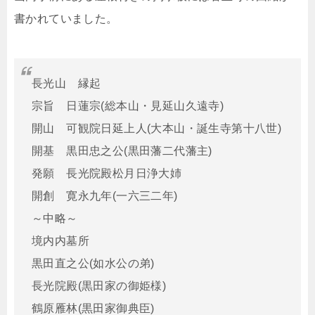
書かれていました。
長光山 縁起
宗旨 日蓮宗(総本山・見延山久遠寺)
開山 可観院日延上人(大本山・誕生寺第十八世)
開基 黒田忠之公(黒田藩二代藩主)
発願 長光院殿松月日浄大姉
開創 寛永九年(一六三二年)
～中略～
境内内墓所
黒田直之公(如水公の弟)
長光院殿(黒田家の御姫様)
鶴原雁林(黒田家御典臣)