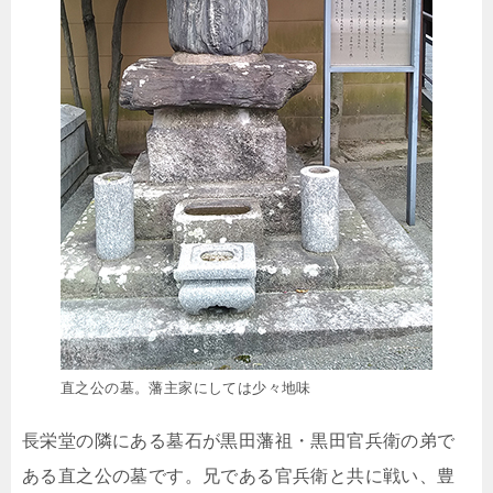
直之公の墓。藩主家にしては少々地味
長栄堂の隣にある墓石が黒田藩祖・黒田官兵衛の弟で
ある直之公の墓です。兄である官兵衛と共に戦い、豊