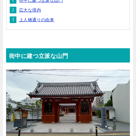
街中に建つ立派な山門
広大な境内
上人橋通りの由来
街中に建つ立派な山門