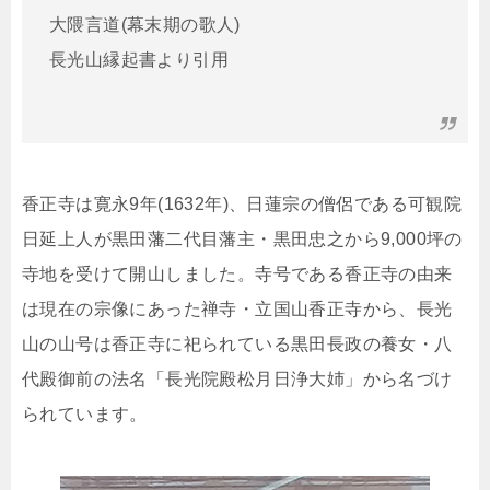
大隈言道(幕末期の歌人)
長光山縁起書より引用
香正寺は寛永9年(1632年)、日蓮宗の僧侶である可観院
日延上人が黒田藩二代目藩主・黒田忠之から9,000坪の
寺地を受けて開山しました。寺号である香正寺の由来
は現在の宗像にあった禅寺・立国山香正寺から、長光
山の山号は香正寺に祀られている黒田長政の養女・八
代殿御前の法名「長光院殿松月日浄大姉」から名づけ
られています。