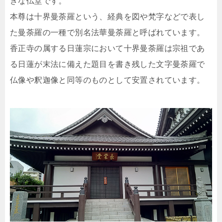
きな仏堂です。
本尊は十界曼荼羅という、経典を図や梵字などで表し
た曼荼羅の一種で別名法華曼荼羅と呼ばれています。
香正寺の属する日蓮宗において十界曼荼羅は宗祖であ
る日蓮が末法に備えた題目を書き残した文字曼荼羅で
仏像や釈迦像と同等のものとして安置されています。