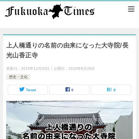
上人橋通りの名前の由来になった大寺院/長
光山香正寺
更新日：
2018年12月20日
公開日：
2018年6月29日
歴史・文化
Tweet
0
0