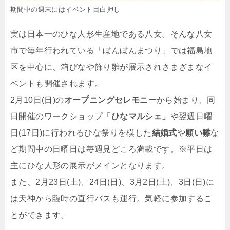
期間中の週末にはイベント目白押し
実は日本一のひな人形生産地である八女。そんな八女
市で毎年行われている「ぼんぼんまつり」では福島地
区を中心に、箱びなや飾り雛が展示されさまざまなイ
ベントも開催されます。
2月10日(日)の
オープニングセレモニー
から始まり、同
日開催のワークショップ
「ひなマルシェ」
や翌週日曜
日(17日)に行われるひな祭りを模した
結婚式
や
願い雛
な
ど期間中の日曜日は毎週見どころ満載です。※平日は
主にひな人形の展示がメインとなります。
また、2月23日(土)、24日(日)、3月2日(土)、3日(日)に
は天神から臨時の直行バスも運行。気軽に参加するこ
とができます。