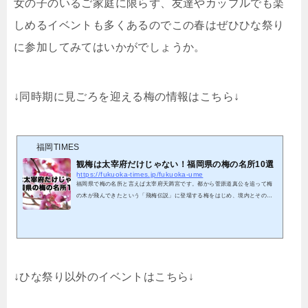
女の子のいるご家庭に限らず、友達やカップルでも楽
しめるイベントも多くあるのでこの春はぜひひな祭り
に参加してみてはいかがでしょうか。
↓同時期に見ごろを迎える梅の情報はこちら↓
福岡TIMES
観梅は太宰府だけじゃない！福岡県の梅の名所10選
https://fukuoka-times.jp/fukuoka-ume
福岡県で梅の名所と言えば太宰府天満宮です。都から菅原道真公を追って梅
の木が飛んできたという「飛梅伝説」に登場する梅をはじめ、境内とその周
辺合わせて6,000本の梅の木が植えられています。2月の中頃に見ごろを迎
え、3月の上旬まで楽しめるためシーズンになるとたくさんの観梅客が訪れま
す。しかし、福岡には太宰府以外にもまだまだ穴場の観梅スポットがたくさ
んあります！今回は太宰府天満宮以外で観梅の楽しめるスポットをご紹介し
ます。太宰府以外のおすすめ観梅スポット 福岡には多くの観梅スポットがあ
る福岡県の県花は梅の...
↓ひな祭り以外のイベントはこちら↓