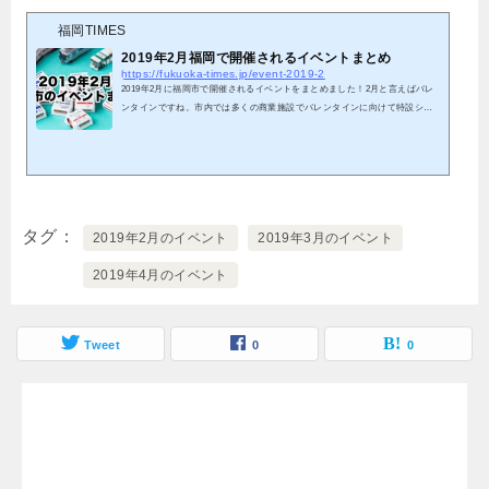
福岡TIMES
2019年2月福岡で開催されるイベントまとめ
https://fukuoka-times.jp/event-2019-2
2019年2月に福岡市で開催されるイベントをまとめました！2月と言えばバレ
ンタインですね。市内では多くの商業施設でバレンタインに向けて特設ショ
ップがオープンしています。もちろんバレンタイン以外にも楽しいイベント
が目白押し！早速ご紹介します。福岡ではひな祭りイベントも順次開催中！
開催中のイベントについてはこちら→https://fukuoka-times.jp/hinamatsuri-20
19/2019年2月開催のイベント福岡PARCO 福岡PARCOホークスレストランTH
E GUEST cafe&diner【2/1～5/27】 ホークス初のコラボカフェお馴染み地元
球団のソフトバン...
タグ
2019年2月のイベント
2019年3月のイベント
2019年4月のイベント
Tweet
0
0