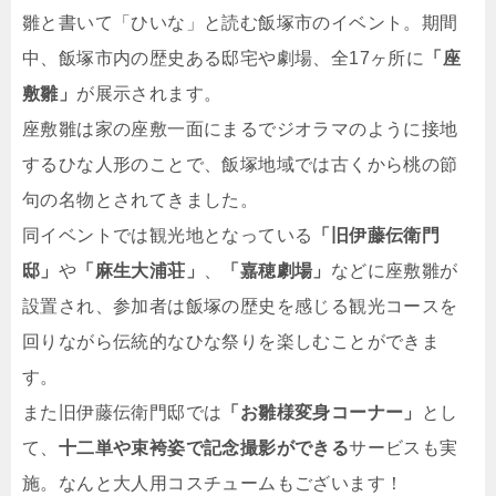
雛と書いて「ひいな」と読む飯塚市のイベント。期間
中、飯塚市内の歴史ある邸宅や劇場、全17ヶ所に
「座
敷雛」
が展示されます。
座敷雛は家の座敷一面にまるでジオラマのように接地
するひな人形のことで、飯塚地域では古くから桃の節
句の名物とされてきました。
同イベントでは観光地となっている
「旧伊藤伝衛門
邸」
や
「麻生大浦荘」
、
「嘉穂劇場」
などに座敷雛が
設置され、参加者は飯塚の歴史を感じる観光コースを
回りながら伝統的なひな祭りを楽しむことができま
す。
また旧伊藤伝衛門邸では
「お雛様変身コーナー」
とし
て、
十二単や束袴姿で記念撮影ができる
サービスも実
施。なんと大人用コスチュームもございます！