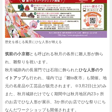
歴史を感じる風景にひな人形が映える
筑前の小京都
とも呼ばれる秋月の各所に雛人形が飾ら
れ、雛祭りを祝います。
秋月城跡内の長屋門では石段に飾られた
ひな人形のラ
イトアップ
も行われ、場内では「雛to夜市」も開催。地
元の名産品や工芸品が販売されます。※3月2日(土)のみ
また、秋月城跡だけでなく期間中は秋月地区内23ヶ所
のお店でひな人形が展示、3か所のお店でひな祭りにち
なんだワークショップも開催されます。