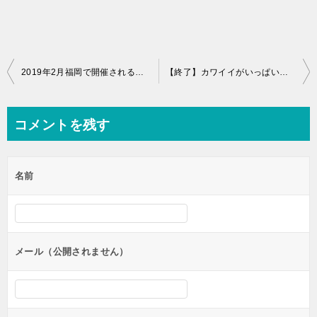
投
2019年2月福岡で開催されるイベントまとめ
【終了】カワイイがいっぱい！小鳥の雑貨＆スイーツの販売会「ことりマルシェ」開催！2月10日、11日
稿
ナ
コメントを残す
ビ
ゲ
名前
ー
シ
ョ
ン
メール（公開されません）