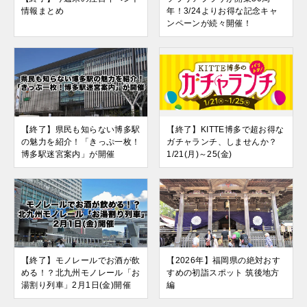
情報まとめ
年！3/24よりお得な記念キャ
ンペーンが続々開催！
【終了】県民も知らない博多駅
【終了】KITTE博多で超お得な
の魅力を紹介！「きっぷ一枚！
ガチャランチ、しませんか？
博多駅迷宮案内」が開催
1/21(月)～25(金)
【終了】モノレールでお酒が飲
【2026年】福岡県の絶対おす
める！？北九州モノレール「お
すめの初詣スポット 筑後地方
湯割り列車」2月1日(金)開催
編