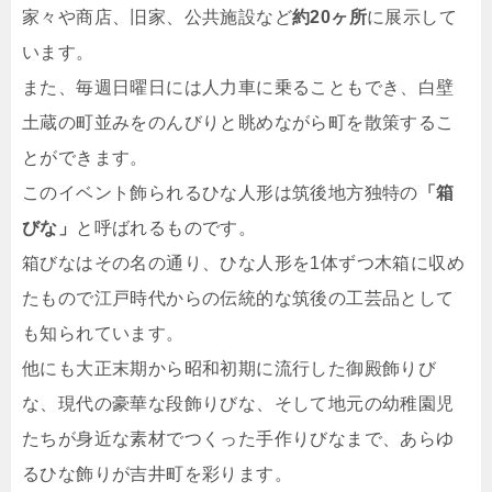
家々や商店、旧家、公共施設など
約20ヶ所
に展示して
います。
また、毎週日曜日には人力車に乗ることもでき、白壁
土蔵の町並みをのんびりと眺めながら町を散策するこ
とができます。
このイベント飾られるひな人形は筑後地方独特の
「箱
びな」
と呼ばれるものです。
箱びなはその名の通り、ひな人形を1体ずつ木箱に収め
たもので江戸時代からの伝統的な筑後の工芸品として
も知られています。
他にも大正末期から昭和初期に流行した御殿飾りび
な、現代の豪華な段飾りびな、そして地元の幼稚園児
たちが身近な素材でつくった手作りびなまで、あらゆ
るひな飾りが吉井町を彩ります。