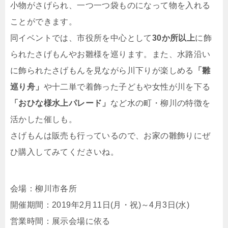
小物がさげられ、一つ一つ袋ものになって物を入れる
ことができます。
同イベントでは、市役所を中心として
30か所以上
に飾
られたさげもんやお雛様を巡ります。また、水路沿い
に飾られたさげもんを見ながら川下りが楽しめる
「雛
巡り舟」
や十二単で着飾った子どもや女性が川を下る
「おひな様水上パレード」
など水の町・柳川の特徴を
活かした催しも。
さげもんは販売も行っているので、お家の雛飾りにぜ
ひ購入してみてくださいね。
会場：柳川市各所
開催期間：2019年2月11日(月・祝)～4月3日(水)
営業時間：展示会場に依る