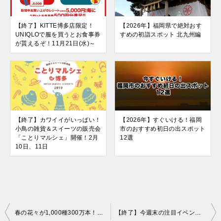
【終了】KITTE博多店限定！
【2026年】福岡県で絶対おす
UNIQLOで服を買うとお食事券
すめの初詣スポット 北九州編
が貰えるぞ！11月21日(水)～
【終了】カワイイがいっぱい！
【2026年】すぐいける！福岡
小鳥の雑貨＆スイーツの販売会
市のおすすめ初日の出スポット
「ことりマルシェ」開催！2月
12選
10日、11日
投
春の花々が1,000種300万本！海の中道フラワーピクニックで福岡の春を満喫しよう
【終了】今週末の注目イベント情報まとめ