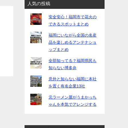
人気の投稿
安全安心！福岡市で花火の
できるスポットまとめ
福岡にいながら全国の名産
品を楽しめるアンテナショ
ップまとめ
全部知ってる？福岡県民も
知らない博多弁
意外と知らない福岡に本社
を置く有名企業13社
元ラーメン屋がうまかっち
ゃんを本気でアレンジする