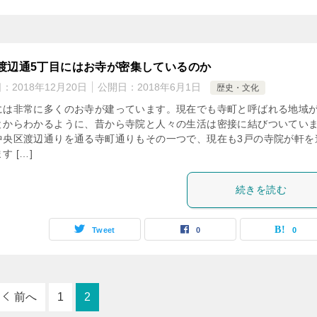
渡辺通5丁目にはお寺が密集しているのか
日：
2018年12月20日
公開日：
2018年6月1日
歴史・文化
には非常に多くのお寺が建っています。現在でも寺町と呼ばれる地域
とからわかるように、昔から寺院と人々の生活は密接に結びついてい
中央区渡辺通りを通る寺町通りもその一つで、現在も3戸の寺院が軒を
す […]
続きを読む
Tweet
0
0
前へ
1
2