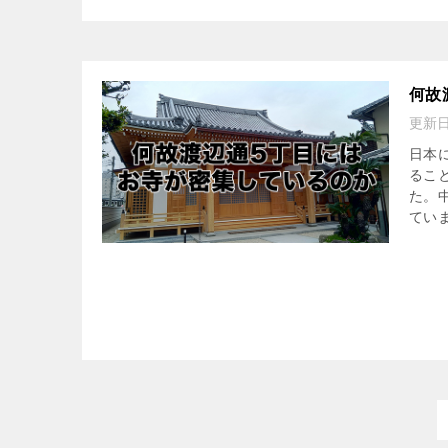
何故
更新
日本
るこ
た。
ていま