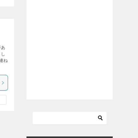
があ
まし
連ね